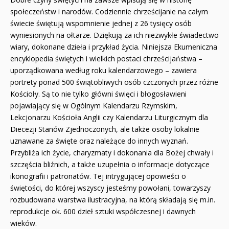
społeczeństw i narodów. Codziennie chrześcijanie na całym
świecie świętują wspomnienie jednej z 26 tysięcy osób
wyniesionych na ołtarze. Dziękują za ich niezwykłe świadectwo
wiary, dokonane dzieła i przykład życia. Niniejsza Ekumeniczna
encyklopedia świętych i wielkich postaci chrześcijaństwa –
uporządkowana według roku kalendarzowego – zawiera
portrety ponad 500 świątobliwych osób czczonych przez różne
Kościoły. Są to nie tylko główni święci i błogosławieni
pojawiający się w Ogólnym Kalendarzu Rzymskim,
Lekcjonarzu Kościoła Anglii czy Kalendarzu Liturgicznym dla
Diecezji Stanów Zjednoczonych, ale także osoby lokalnie
uznawane za święte oraz należące do innych wyznań.
Przybliża ich życie, charyzmaty i dokonania dla Bożej chwały i
szczęścia bliźnich, a także uzupełnia o informacje dotyczące
ikonografii i patronatów. Tej intrygującej opowieści o
świętości, do której wszyscy jesteśmy powołani, towarzyszy
rozbudowana warstwa ilustracyjna, na którą składają się m.in.
reprodukcje ok. 600 dzieł sztuki współczesnej i dawnych
wieków.