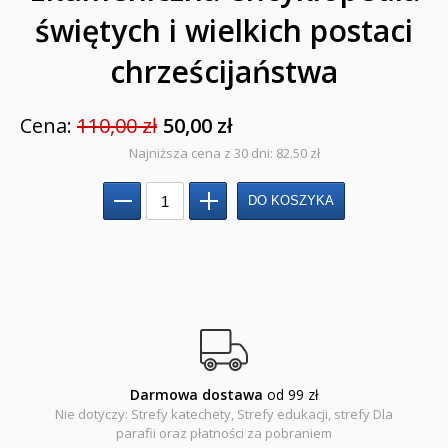
Kreatywne zabawy
świętych i wielkich postaci
Książki religijne dla dzieci
chrześcijaństwa
Komiksy
Cena:
110,00 zł
50,00 zł
Pomoce dydaktyczne
Najniższa cena z 30 dni: 82.50 zł
Naklejki
Puzzle
Promocje
QUIZY I ŁAMIGŁÓWKI NA WAKACJE -35%
PROMOCJA ZESTAWY STARTOWE KAKADU
Darmowa dostawa
od 99 zł
WYPRZEDAŻ
Nie dotyczy: Strefy katechety, Strefy edukacji, strefy Dla
parafii oraz płatności za pobraniem
RELIGIJNE