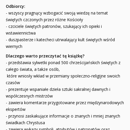
Odbiorcy:
- wszyscy pragnący wzbogacić swoją wiedzę na temat
świętych czczonych przez różne Kościoły
- czciciele świętych patronów, szukający ich opieki i
wstawiennictwa
- duszpasterze i katecheci utrwalający kult świętych wśród
wiernych
Dlaczego warto przeczytać tę książkę?
- przedstawia sylwetki ponad 500 chrześcijańskich świętych z
całego świata, a także osób,
które wniosły wkład w przemiany społeczno-religijne swoich
czasów
- prezentuje wspaniałe dzieła sztuki sakralnej dawnych i
współczesnych mistrzów
- zawiera komentarze przygotowane przez międzynarodowych
ekspertów
- przynosi zaskakujące informacje o znanych i mniej znanych
świadkach Chrystusa
- zawiera wykazy symboli, atrybutów i patronatów oraz