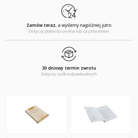
QUIZY I ŁAMIGŁÓWKI NA WAKACJE -35%
PROMOCJA ZESTAWY STARTOWE KAKADU
Zamów teraz
, a wyślemy najpóźniej jutro
WYPRZEDAŻ
Dotyczy płatności on-line lub za pobraniem
RELIGIJNE
PORADNIKI
DLA DZIECI
30 dniowy termin zwrotu
Dotyczy osób indywidualnych