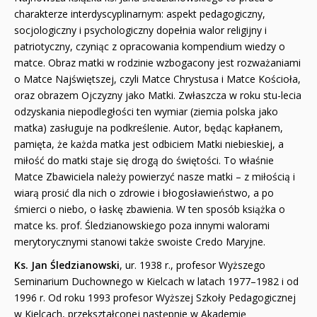
charakterze interdyscyplinarnym: aspekt pedagogiczny,
socjologiczny i psychologiczny dopełnia walor religijny i
patriotyczny, czyniąc z opracowania kompendium wiedzy o
matce. Obraz matki w rodzinie wzbogacony jest rozważaniami
o Matce Najświętszej, czyli Matce Chrystusa i Matce Kościoła,
oraz obrazem Ojczyzny jako Matki. Zwłaszcza w roku stu-lecia
odzyskania niepodległości ten wymiar (ziemia polska jako
matka) zasługuje na podkreślenie. Autor, będąc kapłanem,
pamięta, że każda matka jest odbiciem Matki niebieskiej, a
miłość do matki staje się drogą do świętości. To właśnie
Matce Zbawiciela należy powierzyć nasze matki – z miłością i
wiarą prosić dla nich o zdrowie i błogosławieństwo, a po
śmierci o niebo, o łaskę zbawienia. W ten sposób książka o
matce ks. prof. Śledzianowskiego poza innymi walorami
merytorycznymi stanowi także swoiste Credo Maryjne.
Ks. Jan Śledzianowski
, ur. 1938 r., profesor Wyższego
Seminarium Duchownego w Kielcach w latach 1977–1982 i od
1996 r. Od roku 1993 profesor Wyższej Szkoły Pedagogicznej
w Kielcach, przekształconej następnie w Akademię