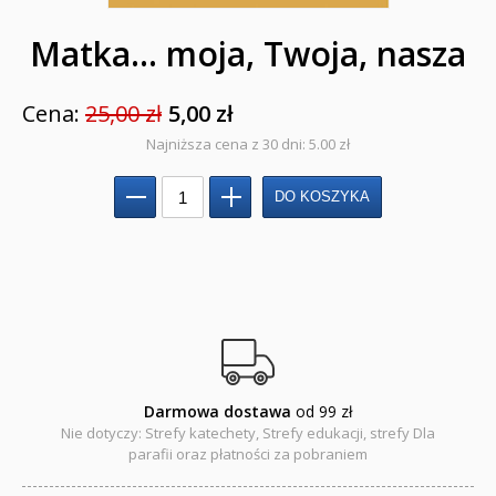
Encyklopedie, leksykony
Matka... moja, Twoja, nasza
Edukacja przyrodnicza - Życie bez granic
Cena:
25,00 zł
5,00 zł
Emocje i wartości
Najniższa cena z 30 dni: 5.00 zł
Kreatywne zabawy
Książki religijne dla dzieci
Komiksy
Pomoce dydaktyczne
Naklejki
Puzzle
Darmowa dostawa
od 99 zł
Nie dotyczy: Strefy katechety, Strefy edukacji, strefy Dla
Promocje
parafii oraz płatności za pobraniem