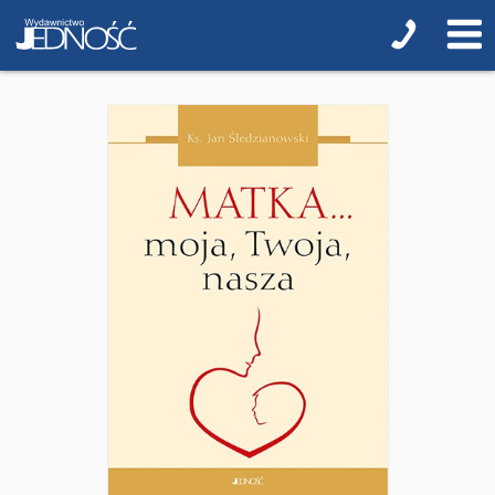
NOWOŚCI
ZAPOWIEDZI
QUIZY, ŁAMIGŁÓWKI TERAZ -35% TANIEJ
KAKADU - książki interaktywne z piórem
JUPI JO! - książki kartonowe dla najmłodszych
POP-UP
Adwent i Boże Narodzenie
Albumy pamiątkowe
Baśnie, bajki
Cecylka Knedelek
Dyplomy dla dzieci