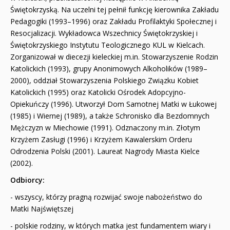
Świętokrzyską. Na uczelni tej pełnił funkcję kierownika Zakładu
Pedagogiki (1993–1996) oraz Zakładu Profilaktyki Społecznej i
Resocjalizacji. Wykładowca Wszechnicy Świętokrzyskiej i
Świętokrzyskiego Instytutu Teologicznego KUL w Kielcach.
Zorganizował w diecezji kieleckiej m.in. Stowarzyszenie Rodzin
Katolickich (1993), grupy Anonimowych Alkoholików (1989–
2000), oddział Stowarzyszenia Polskiego Związku Kobiet
Katolickich (1995) oraz Katolicki Ośrodek Adopcyjno-
Opiekuńczy (1996). Utworzył Dom Samotnej Matki w Łukowej
(1985) i Wiernej (1989), a także Schronisko dla Bezdomnych
Mężczyzn w Miechowie (1991). Odznaczony m.in. Złotym
Krzyżem Zasługi (1996) i Krzyżem Kawalerskim Orderu
Odrodzenia Polski (2001). Laureat Nagrody Miasta Kielce
(2002).
Odbiorcy:
- wszyscy, którzy pragną rozwijać swoje nabożeństwo do
Matki Najświętszej
- polskie rodziny, w których matka jest fundamentem wiary i