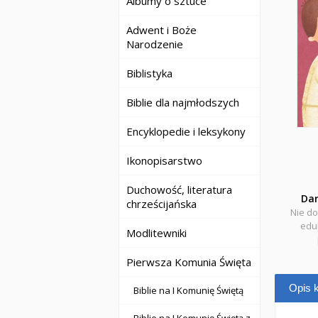
Albumy o sztuce
Adwent i Boże
Narodzenie
Biblistyka
Biblie dla najmłodszych
Encyklopedie i leksykony
Ikonopisarstwo
Duchowość, literatura
Da
chrześcijańska
Nie do
eduk
Modlitewniki
Pierwsza Komunia Święta
Opis k
Biblie na I Komunię Świętą