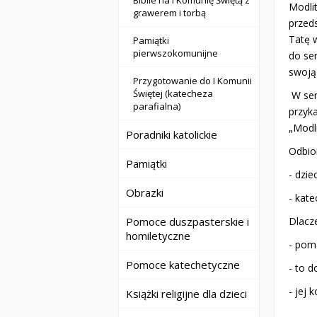
Biblie na I Komunię Świętą z
Modli
grawerem i torbą
przed
Tatę 
Pamiątki
pierwszokomunijne
do se
swoją
Przygotowanie do I Komunii
Świętej (katecheza
W seri
parafialna)
przyk
„Modl
Poradniki katolickie
Odbio
Pamiątki
- dzie
Obrazki
- kat
Dlacz
Pomoce duszpasterskie i
homiletyczne
- pom
Pomoce katechetyczne
- to 
- jej 
Książki religijne dla dzieci