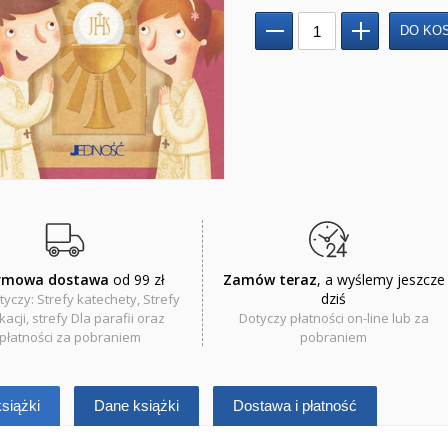
rmowa dostawa
od 99 zł
Zamów teraz
, a wyślemy jeszcze
dziś
tyczy: Strefy katechety, Strefy
acji, strefy Dla parafii oraz
Dotyczy płatności on-line lub za
płatności za pobraniem
pobraniem
siążki
Dane książki
Dostawa i płatność