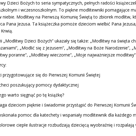
twy Dzieci Bożych to seria sympatycznych, pełnych radości książecze
szkolnym i wczesnoszkolnym. To piękne modlitewniki pomagające ma
w niebie. Modlitwy na Pierwszą Komunię Świętą to zbiorek modlitw, k
rca Pana Jezusa. Ta książeczka pomoże dzieciom wielbić Pana Jezusa,
 Krwią.
i „Modlitwy Dzieci Bożych” ukazały się także: „Modlitwy na święta ch
azaniami”, „Modlić się z Jezusem”, „Modlitwy na Boże Narodzenie”, „
itwy poranne”, „Modlitwy wieczorne”, „Moje najważniejsze modlitwy”
rcy:
ci przygotowujące się do Pierwszej Komunii Świętej
echeci poszukujący pomocy dydaktycznej
ego warto sięgnąć po tę książkę?
aga dzieciom pięknie i świadomie przystąpić do Pierwszej Komunii Św
doskonała pomoc dla katechety i wspaniały modlitewnik dla każdego m
kolorowe ciepłe ilustracje rozbudzają dziecięcą wyobraźnię i rozpalają 