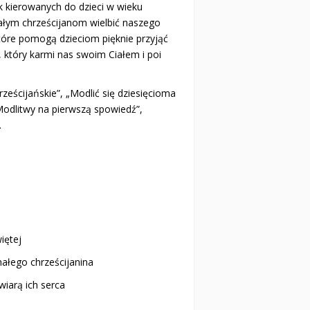
k kierowanych do dzieci w wieku
łym chrześcijanom wielbić naszego
tóre pomogą dzieciom pięknie przyjąć
 który karmi nas swoim Ciałem i poi
rześcijańskie”, „Modlić się dziesięcioma
Modlitwy na pierwszą spowiedź”,
.
iętej
ałego chrześcijanina
wiarą ich serca