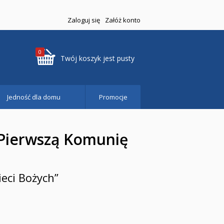
Zaloguj się
Załóż konto
0
Twój koszyk jest pusty
Jedność dla domu
Promocje
Pierwszą Komunię
ieci Bożych”