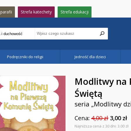
parafii
Strefa katechety
Strefa edukacji
Podręczniki do religii
Jedność dla dzieci
Modlitwy na 
Świętą
seria „Modlitwy dz
Cena:
4,00 zł
3,00 zł
Najniższa cena z 30 dni: 3.00 zł