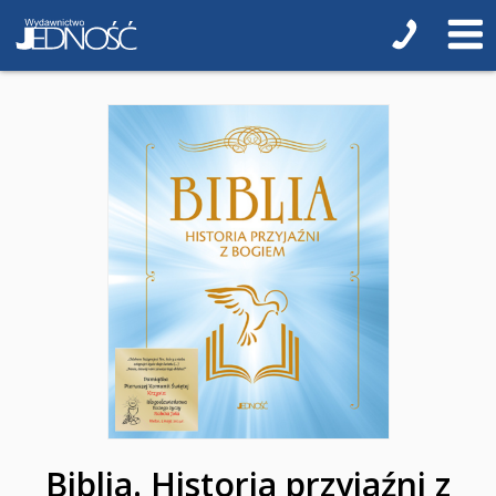
KAKADU - książki interaktywne z piórem
JUPI JO! - książki kartonowe dla najmłodszych
POP-UP
Adwent i Boże Narodzenie
Albumy pamiątkowe
Baśnie, bajki
Cecylka Knedelek
Dyplomy dla dzieci
Encyklopedie, leksykony
Edukacja przyrodnicza - Życie bez granic
Biblia. Historia przyjaźni z