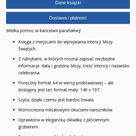
Dane książki
POP-UP
Dostawa i płatność
Adwent i Boże Narodzenie
Wielka pomoc w kancelarii parafialnej!
Albumy pamiątkowe
Księga z miejscami do wpisywania intencji Mszy
Baśnie, bajki
Świętych.
Z rubrykami, w których można zapisać niezbędne
Cecylka Knedelek
informacje: datę i godzinę Mszy, treść intencji i nazwisko
celebransa.
Dyplomy dla dzieci
Poręczny format A4 w wersji podstawowej – ale
Encyklopedie, leksykony
dostępny jest też format mały: 140 x 197.
Szyta, dzięki czemu jest bardzo trwała.
Edukacja przyrodnicza - Życie bez granic
Wzmocniona metalowymi okuciami narożników.
Emocje i wartości
Oprawiona w elegancką okładkę z płóciennym
Kreatywne zabawy
grzbietem.