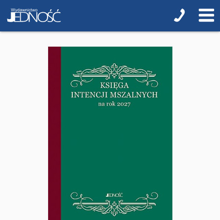
Religia i duchowość
NOWOŚCI
ZAPOWIEDZI
PRZEWODNIKI TERAZ -35% TANIEJ
Albumy o sztuce
Adwent i Boże Narodzenie
Biblistyka
Biblie dla najmłodszych
Encyklopedie i leksykony
Ikonopisarstwo