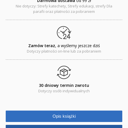
Darmowa dostawa
od 99 zł
Pomoce duszpasterskie i homiletyczne
Nie dotyczy: Strefy katechety, Strefy edukacji, strefy Dla
parafii oraz płatności za pobraniem
Pomoce katechetyczne
Książki religijne dla dzieci
Regionalne
Zamów teraz
, a wyślemy jeszcze dziś
Teologia
Dotyczy płatności on-line lub za pobraniem
Jedność dla dzieci
NOWOŚCI
30 dniowy termin zwrotu
ZAPOWIEDZI
Dotyczy osób indywidualnych
QUIZY, ŁAMIGŁÓWKI TERAZ -35% TANIEJ
KAKADU - książki interaktywne z piórem
Opis książki
JUPI JO! - książki kartonowe dla najmłodszych