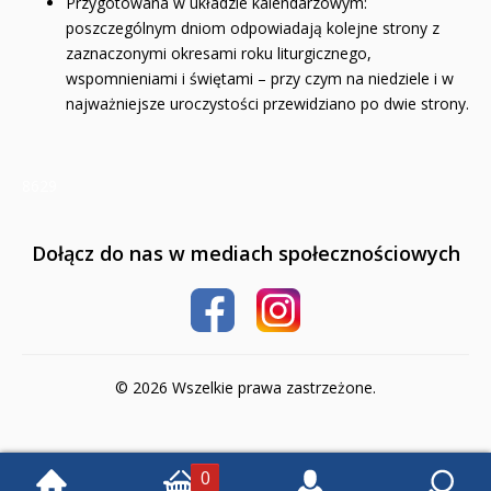
Przygotowana w układzie kalendarzowym:
Książki religijne dla dzieci
poszczególnym dniom odpowiadają kolejne strony z
zaznaczonymi okresami roku liturgicznego,
Komiksy
wspomnieniami i świętami – przy czym na niedziele i w
najważniejsze uroczystości przewidziano po dwie strony.
Pomoce dydaktyczne
Naklejki
8629
Puzzle
Promocje
Dołącz do nas w mediach społecznościowych
QUIZY I ŁAMIGŁÓWKI NA WAKACJE -35%
PROMOCJA ZESTAWY STARTOWE KAKADU
© 2026 Wszelkie prawa zastrzeżone.
WYPRZEDAŻ
RELIGIJNE
0
PORADNIKI