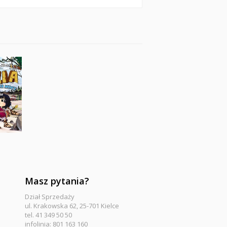
Masz pytania?
Dział Sprzedaży
ul. Krakowska 62, 25-701 Kielce
tel. 41 349 50 50
infolinia: 801 163 160