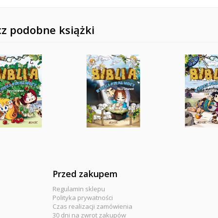
z podobne książki
Przed zakupem
Regulamin sklepu
Polityka prywatności
Czas realizacji zamówienia
30 dni na zwrot zakupów