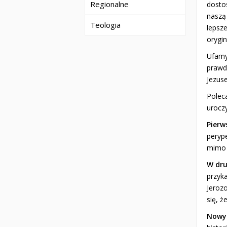
Regionalne
dosto
naszą
Teologia
lepsze
orygin
Ufamy,
prawd
Jezus
Polec
urocz
Pierw
perype
mimo 
W dr
przyk
Jerozo
się, 
Nowy