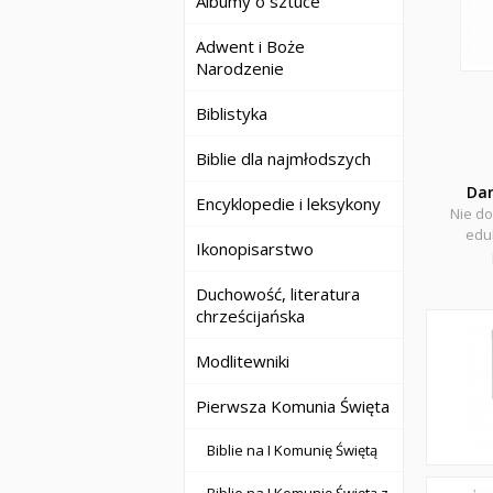
Albumy o sztuce
Adwent i Boże
Narodzenie
Biblistyka
Biblie dla najmłodszych
Da
Encyklopedie i leksykony
Nie do
eduk
Ikonopisarstwo
Duchowość, literatura
chrześcijańska
Modlitewniki
Pierwsza Komunia Święta
Biblie na I Komunię Świętą