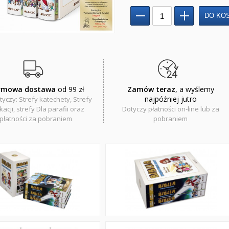
rmowa dostawa
od 99 zł
Zamów teraz
, a wyślemy
najpóźniej jutro
tyczy: Strefy katechety, Strefy
acji, strefy Dla parafii oraz
Dotyczy płatności on-line lub za
płatności za pobraniem
pobraniem