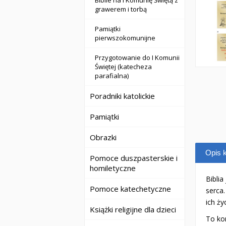
Biblie na I Komunię Świętą z
grawerem i torbą
Pamiątki
pierwszokomunijne
Przygotowanie do I Komunii
Świętej (katecheza
parafialna)
Poradniki katolickie
Pamiątki
Obrazki
Opis k
Pomoce duszpasterskie i
homiletyczne
Bibli
Pomoce katechetyczne
serca
ich ży
Książki religijne dla dzieci
To ko