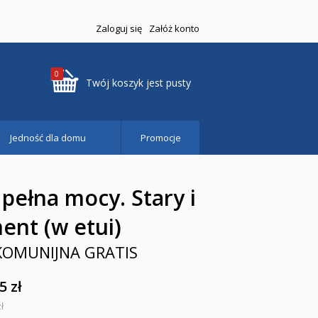
Zaloguj się
Załóż konto
0
Twój koszyk jest pusty
Jedność dla domu
Promocje
a pełna mocy. Stary i
ent (w etui)
KOMUNIJNA GRATIS
5 zł
ł