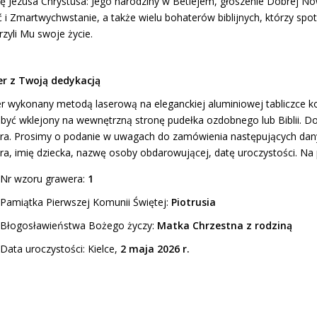
rię Jezusa Chrystusa: Jego narodziny w Betlejem, głoszenie Dobrej N
 i Zmartwychwstanie, a także wielu bohaterów biblijnych, którzy spot
rzyli Mu swoje życie.
r z Twoją dedykacją
r wykonany metodą laserową na eleganckiej aluminiowej tabliczce k
być wklejony na wewnętrzną stronę pudełka ozdobnego lub Biblii. 
ra. Prosimy o podanie w uwagach do zamówienia następujących dany
ra, imię dziecka, nazwę osoby obdarowującej, datę uroczystości. Na 
Nr wzoru grawera:
1
Pamiątka Pierwszej Komunii Świętej:
Piotrusia
Błogosławieństwa Bożego życzy:
Matka Chrzestna z rodziną
Data uroczystości: Kielce,
2 maja 2026 r.