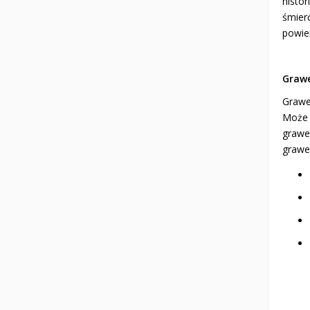
histo
śmierć
powie
Grawe
Grawe
Może 
grawe
grawe