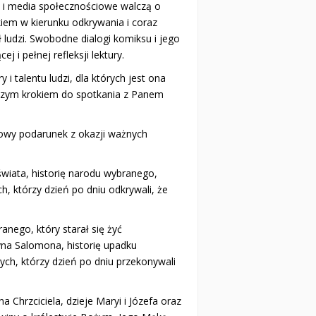
e i media społecznościowe walczą o
iem w kierunku odkrywania i coraz
 ludzi. Swobodne dialogi komiksu i jego
 i pełnej refleksji lektury.
i talentu ludzi, dla których jest ona
wszym krokiem do spotkania z Panem
owy podarunek z okazji ważnych
świata, historię narodu wybranego,
ch, którzy dzień po dniu odkrywali, że
nego, który starał się żyć
yna Salomona, historię upadku
jnych, którzy dzień po dniu przekonywali
na Chrzciciela, dzieje Maryi i Józefa oraz