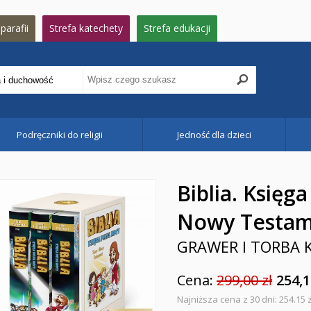
parafii
Strefa katechety
Strefa edukacji
Podręczniki do religii
Jedność dla dzieci
Biblia. Księg
Nowy Testam
GRAWER I TORBA 
Cena:
299,00 zł
254,1
Najniższa cena z 30 dni: 254.15 z