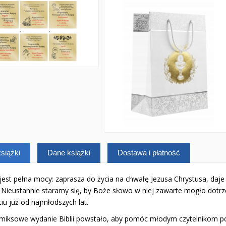
siążki
Dane książki
Dostawa i płatność
a jest pełna mocy: zaprasza do życia na chwałę Jezusa Chrystusa, da
. Nieustannie staramy się, by Boże słowo w niej zawarte mogło dotrze
ciu już od najmłodszych lat.
miksowe wydanie Biblii powstało, aby pomóc młodym czytelnikom 