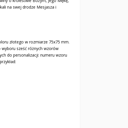
owiny o królestwie Bożym, Jego Mękę,
kali na swej drodze Mesjasza i
oloru złotego w rozmiarze 75x75 mm.
Do wyboru sześć różnych wzorów
ch do personalizacji: numeru wzoru
przykład: