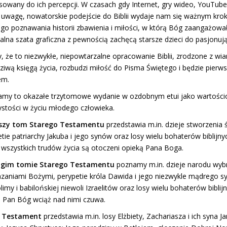
sowany do ich percepcji. W czasach gdy Internet, gry wideo, YouTub
 uwagę, nowatorskie podejście do Biblii wydaje nam się ważnym krok
go poznawania historii zbawienia i miłości, w którą Bóg zaangażował
alna szata graficzna z pewnością zachęcą starsze dzieci do pasjonującej
 że to niezwykłe, niepowtarzalne opracowanie Biblii, zrodzone z wiary 
ziwą księgą życia, rozbudzi miłość do Pisma Świętego i będzie pier
em.
amy to okazałe trzytomowe wydanie w ozdobnym etui jako wartości
ystości w życiu młodego człowieka.
szy tom Starego Testamentu
przedstawia m.in. dzieje stworzenia 
tie patriarchy Jakuba i jego synów oraz losy wielu bohaterów biblijny
wszystkich trudów życia są otoczeni opieką Pana Boga.
ugim tomie Starego Testamentu
poznamy m.in. dzieje narodu wybra
azaniami Bożymi, perypetie króla Dawida i jego niezwykle mądrego s
limy i babilońskiej niewoli Izraelitów oraz losy wielu bohaterów bibli
że Pan Bóg wciąż nad nimi czuwa.
 Testament
przedstawia m.in. losy Elżbiety, Zachariasza i ich syna Ja