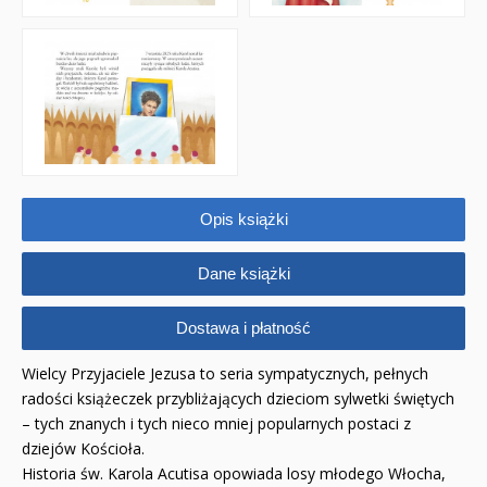
Adwent i Boże Narodzenie
Albumy pamiątkowe
Baśnie, bajki
Cecylka Knedelek
Dyplomy dla dzieci
Opis książki
Encyklopedie, leksykony
Dane książki
Edukacja przyrodnicza - Życie bez granic
Dostawa i płatność
Emocje i wartości
Wielcy Przyjaciele Jezusa to seria sympatycznych, pełnych
Kreatywne zabawy
radości książeczek przybliżających dzieciom sylwetki świętych
– tych znanych i tych nieco mniej popularnych postaci z
Książki religijne dla dzieci
dziejów Kościoła.
Historia św. Karola Acutisa opowiada losy młodego Włocha,