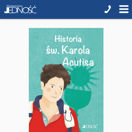
NOWOŚCI
ZAPOWIEDZI
PRZEWODNIKI TERAZ -35% TANIEJ
Albumy o sztuce
Adwent i Boże Narodzenie
Biblistyka
Biblie dla najmłodszych
Encyklopedie i leksykony
Ikonopisarstwo
Duchowość, literatura chrześcijańska