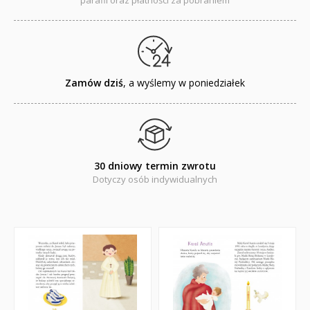
Książki religijne dla dzieci
Regionalne
Zamów dziś
, a wyślemy w poniedziałek
Teologia
Jedność dla dzieci
NOWOŚCI
30 dniowy termin zwrotu
ZAPOWIEDZI
Dotyczy osób indywidualnych
QUIZY, ŁAMIGŁÓWKI TERAZ -35% TANIEJ
KAKADU - książki interaktywne z piórem
JUPI JO! - książki kartonowe dla najmłodszych
POP-UP