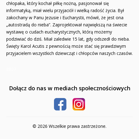
Komiksy
chłopaka, który kochał piłkę nożną, pasjonował się
informatyką, miał wielu przyjaciół i wielką radość życia. Był
Pomoce dydaktyczne
zakochany w Panu Jezusie i Eucharystii, mówił, że jest ona
„autostradą do nieba”. Zaprojektował największą na świecie
Naklejki
wystawę o cudach eucharystycznych, którą możemy
podziwiać do dziś. Miał zaledwie 15 lat, gdy odszedł do nieba.
Puzzle
Święty Karol Acutis z pewnością może stać się prawdziwym
przyjacielem wszystkich dziewcząt i chłopców naszych czasów.
Promocje
QUIZY I ŁAMIGŁÓWKI NA WAKACJE -35%
8807
PROMOCJA ZESTAWY STARTOWE KAKADU
Dołącz do nas w mediach społecznościowych
WYPRZEDAŻ
RELIGIJNE
PORADNIKI
© 2026 Wszelkie prawa zastrzeżone.
DLA DZIECI