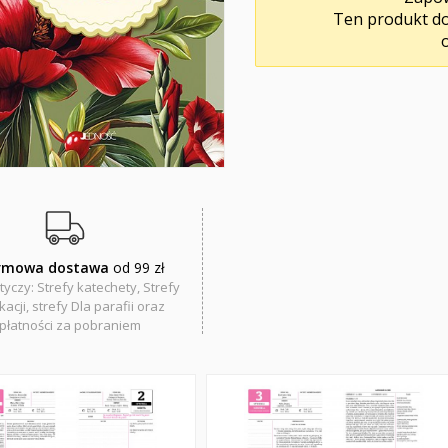
Ten produkt do
rmowa dostawa
od 99 zł
tyczy: Strefy katechety, Strefy
acji, strefy Dla parafii oraz
płatności za pobraniem