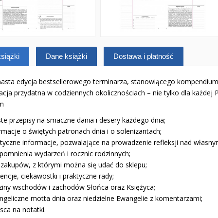
siążki
Dane książki
Dostawa i płatność
nasta edycja bestsellerowego terminarza, stanowiącego kompendium
acja przydatna w codziennych okolicznościach – nie tylko dla każdej 
m
te przepisy na smaczne dania i desery każdego dnia;
rmacje o świętych patronach dnia i o solenizantach;
ktyczne informacje, pozwalające na prowadzenie refleksji nad własnym
ypomnienia wydarzeń i rocznic rodzinnych;
y zakupów, z którymi można się udać do sklepu;
encje, ciekawostki i praktyczne rady;
ziny wschodów i zachodów Słońca oraz Księżyca;
ngeliczne motta dnia oraz niedzielne Ewangelie z komentarzami;
sca na notatki.