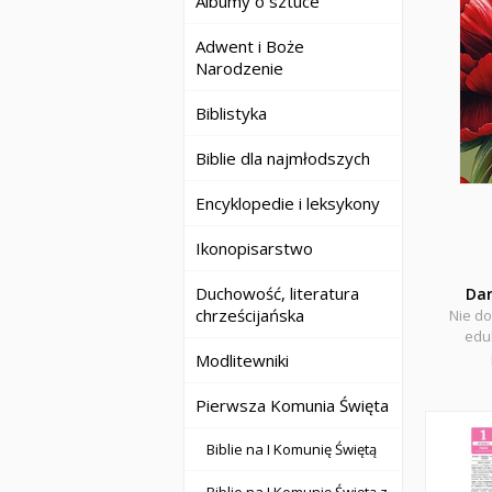
Albumy o sztuce
Adwent i Boże
Narodzenie
Biblistyka
Biblie dla najmłodszych
Encyklopedie i leksykony
Ikonopisarstwo
Duchowość, literatura
Da
chrześcijańska
Nie do
eduk
Modlitewniki
Pierwsza Komunia Święta
Biblie na I Komunię Świętą