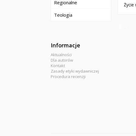
Regionalne
Życie
Teologia
8834
Informacje
Aktualności
Dla autorów
Kontakt
Zasady etyki wydawniczej
Procedura recenzji