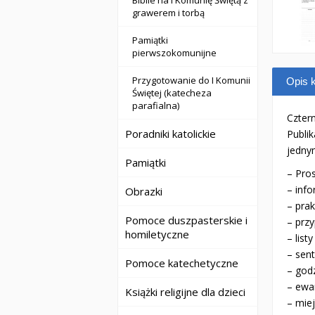
Biblie na I Komunię Świętą z
grawerem i torbą
Pamiątki
pierwszokomunijne
Przygotowanie do I Komunii
Opis k
Świętej (katecheza
parafialna)
Czter
Poradniki katolickie
Publik
jedny
Pamiątki
– Pros
– info
Obrazki
– pra
Pomoce duszpasterskie i
– prz
homiletyczne
– list
– sent
Pomoce katechetyczne
– god
– ewa
Książki religijne dla dzieci
– miej