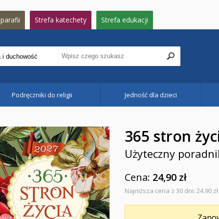
parafii
Strefa katechety
Strefa edukacji
Podręczniki do religii
Jedność dla dzieci
365 stron życ
Użyteczny poradni
Cena:
24,90 zł
Najniższa cena z 30 dni: 24.90 zł
Zapow