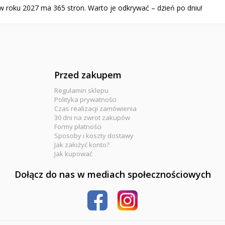
 w roku 2027 ma 365 stron. Warto je odkrywać – dzień po dniu!
Przed zakupem
Regulamin sklepu
Polityka prywatności
Czas realizacji zamówienia
30 dni na zwrot zakupów
Formy płatności
Sposoby i koszty dostawy
Jak założyć konto?
Jak kupować
Dołącz do nas w mediach społecznościowych