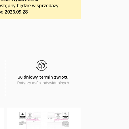
stępny będzie w sprzedaży
od
2026.09.28
30 dniowy termin zwrotu
Dotyczy osób indywidualnych