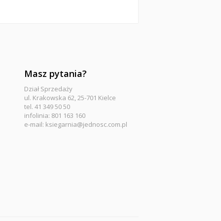
Masz pytania?
Dział Sprzedaży
ul. Krakowska 62, 25-701 Kielce
tel. 41 349 50 50
infolinia: 801 163 160
e-mail:
ksiegarnia@jednosc.com.pl