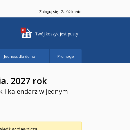
Zaloguj się
Załóż konto
0
Twój koszyk jest pusty
Jedność dla domu
Promocje
ia. 2027 rok
k i kalendarz w jednym
iedź wydawnicza.