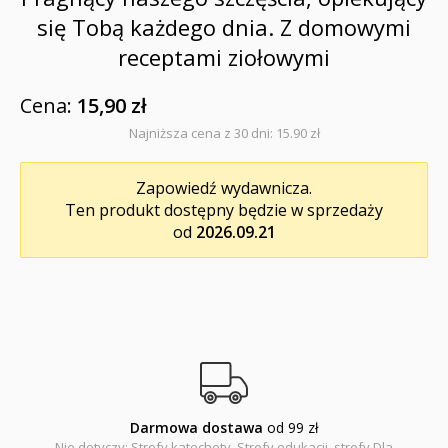
się Tobą każdego dnia. Z domowymi
Albumy pamiątkowe
receptami ziołowymi
Baśnie, bajki
Cena:
15,90 zł
Cecylka Knedelek
Najniższa cena z 30 dni: 15.90 zł
Dyplomy dla dzieci
Zapowiedź wydawnicza.
Ten produkt dostępny będzie w sprzedaży
Encyklopedie, leksykony
od
2026.09.21
Edukacja przyrodnicza - Życie bez granic
Emocje i wartości
Kreatywne zabawy
Książki religijne dla dzieci
Komiksy
Darmowa dostawa
od 99 zł
Nie dotyczy: Strefy katechety, Strefy edukacji, strefy Dla