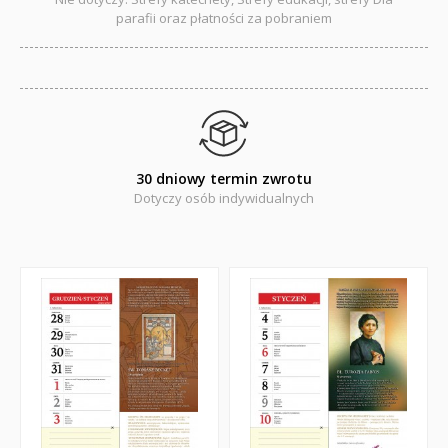
parafii oraz płatności za pobraniem
Pomoce dydaktyczne
Naklejki
Puzzle
Promocje
30 dniowy termin zwrotu
QUIZY I ŁAMIGŁÓWKI NA WAKACJE -35%
Dotyczy osób indywidualnych
PROMOCJA ZESTAWY STARTOWE KAKADU
WYPRZEDAŻ
RELIGIJNE
PORADNIKI
DLA DZIECI