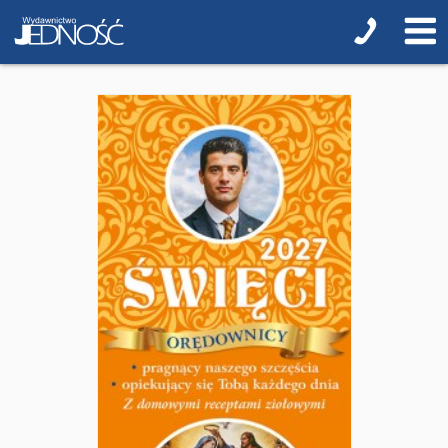
Pierwsza Komunia Święta
Biblie na I Komunię Świętą
Biblie na I Komunię Świętą z grawerem i torbą
Pamiątki pierwszokomunijne
Przygotowanie do I Komunii Świętej (katecheza
parafialna)
Poradniki katolickie
Pamiątki
Obrazki
Pomoce duszpasterskie i homiletyczne
Pomoce katechetyczne