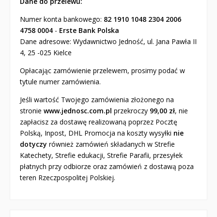
Dane do przelewu:
Numer konta bankowego:
82 1910 1048 2304 2006
4758 0004
-
Erste Bank Polska
Dane adresowe: Wydawnictwo Jedność, ul. Jana Pawła II
4, 25 -025 Kielce
Opłacając zamówienie przelewem, prosimy podać w
tytule numer zamówienia.
Jeśli wartość Twojego zamówienia złożonego na
stronie
www.jednosc.com.pl
przekroczy
99,00 zł
, nie
zapłacisz za dostawę realizowaną poprzez Pocztę
Polską, Inpost, DHL Promocja na koszty wysyłki
nie
dotyczy
również zamówień składanych w Strefie
Katechety, Strefie edukacji, Strefie Parafii, przesyłek
płatnych przy odbiorze oraz zamówień z dostawą poza
teren Rzeczpospolitej Polskiej.