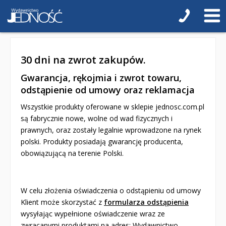
Naklejki
Puzzle
30 dni na zwrot zakupów.
Promocje
Gwarancja, rękojmia i zwrot towaru,
QUIZY I ŁAMIGŁÓWKI NA WAKACJE -35%
odstąpienie od umowy oraz reklamacja
PROMOCJA ZESTAWY STARTOWE KAKADU
Wszystkie produkty oferowane w sklepie jednosc.com.pl
są fabrycznie nowe, wolne od wad fizycznych i
WYPRZEDAŻ
prawnych, oraz zostały legalnie wprowadzone na rynek
polski. Produkty posiadają gwarancję producenta,
RELIGIJNE
obowiązującą na terenie Polski.
PORADNIKI
DLA DZIECI
W celu złożenia oświadczenia o odstąpieniu od umowy
Klient może skorzystać z
formularza odstąpienia
wysyłając wypełnione oświadczenie wraz ze
zwracanymi produktami na adres: Wydawnictwo