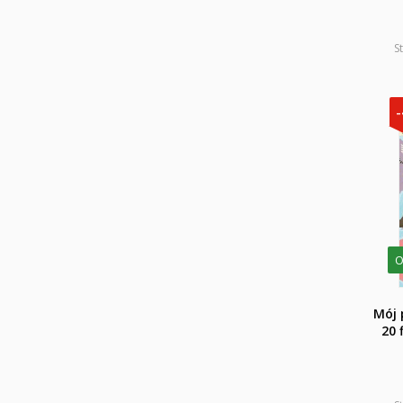
S
O
Mój 
20 