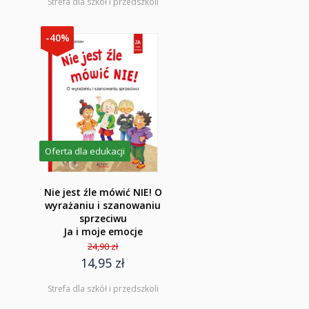
Strefa dla szkół i przedszkoli
-40%
Oferta dla edukacji
Nie jest źle mówić NIE! O
wyrażaniu i szanowaniu
sprzeciwu
Ja i moje emocje
24,90 zł
14,95 zł
Strefa dla szkół i przedszkoli