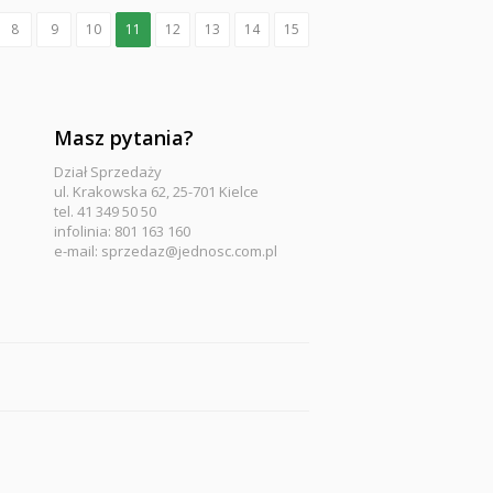
8
9
10
11
12
13
14
15
Masz pytania?
Dział Sprzedaży
ul. Krakowska 62, 25-701 Kielce
tel. 41 349 50 50
infolinia: 801 163 160
e-mail:
sprzedaz@jednosc.com.pl