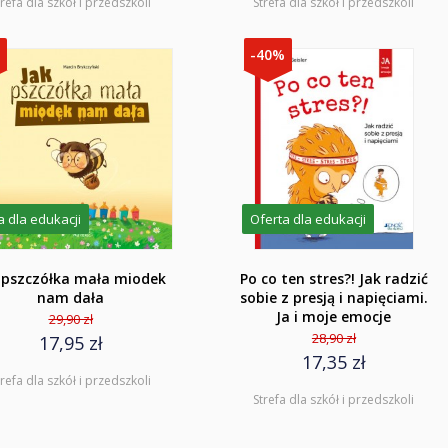
trefa dla szkół i przedszkoli
Strefa dla szkół i przedszkoli
%
-40%
a dla edukacji
Oferta dla edukacji
 pszczółka mała miodek
Po co ten stres?! Jak radzić
nam dała
sobie z presją i napięciami.
Ja i moje emocje
29,90 zł
28,90 zł
17,95 zł
17,35 zł
trefa dla szkół i przedszkoli
Strefa dla szkół i przedszkoli