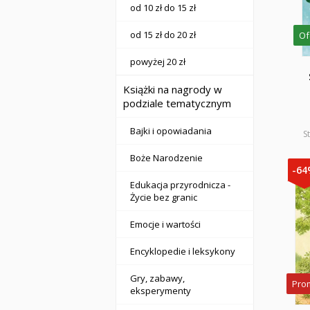
od 10 zł do 15 zł
od 15 zł do 20 zł
Of
powyżej 20 zł
Książki na nagrody w
podziale tematycznym
Bajki i opowiadania
S
Boże Narodzenie
-6
Edukacja przyrodnicza -
Życie bez granic
Emocje i wartości
Encyklopedie i leksykony
Gry, zabawy,
Pro
eksperymenty