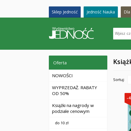
Sklep Jedność
Jedność Nauka
Dla 
Książ
Oferta
NOWOŚCI
Sortuj:
WYPRZEDAŻ. RABATY
OD 50%
-
Książki na nagrody w
podziale cenowym
do 10 zł