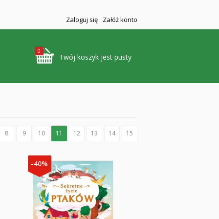
Zaloguj się
Załóż konto
0
Twój koszyk jest pusty
8
9
10
11
12
13
14
15
-40%