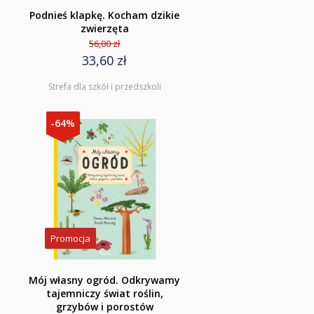
Podnieś klapkę. Kocham dzikie
zwierzęta
56,00 zł
33,60 zł
Strefa dla szkół i przedszkoli
-64%
Promocja
Mój własny ogród. Odkrywamy
tajemniczy świat roślin,
grzybów i porostów