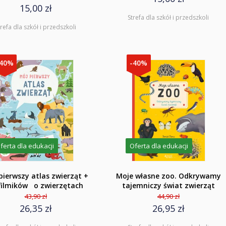
15,00 zł
Strefa dla szkół i przedszkoli
trefa dla szkół i przedszkoli
-40%
-40%
ferta dla edukacji
Oferta dla edukacji
pierwszy atlas zwierząt +
Moje własne zoo. Odkrywamy
filmików o zwierzętach
tajemniczy świat zwierząt
43,90 zł
44,90 zł
26,35 zł
26,95 zł