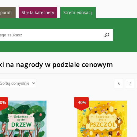
parafii
Strefa katechety
Strefa edukacji
ki na nagrody w podziale cenowym
6
7
40%
-40%