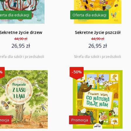
erta dla edukacji
Oferta dla edukacji
Sekretne życie drzew
Sekretne życie pszczół
44,90 zł
44,90 zł
26,95 zł
26,95 zł
trefa dla szkół i przedszkoli
Strefa dla szkół i przedszkoli
4%
-50%
mocja
Promocja