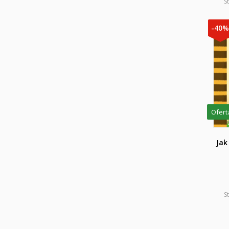
S
-40
Ofert
Jak
S