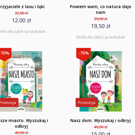
rzyjaciele z lasu i łąki
Powiem wam, co natura daje
nam
32,90 zł
39,00 zł
12,00 zł
19,50 zł
trefa dla szkół i przedszkoli
Strefa dla szkół i przedszkoli
-70%
-70%
Promocja
Promocja
sze miasto. Wyszukaj i
Nasz dom. Wyszukaj i odkryj
odkryj
49,90 zł
49,90 zł
15,00 zł