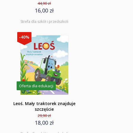
44,90 zł
16,00 zł
Strefa dla szkół i przedszkoli
-40%
Oferta dla edukacji
Leoś. Mały traktorek znajduje
szczęście
29,90 zł
18,00 zł