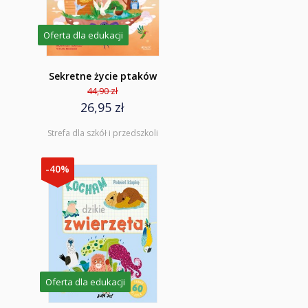
Oferta dla edukacji
Sekretne życie ptaków
44,90 zł
26,95 zł
Strefa dla szkół i przedszkoli
-40%
Oferta dla edukacji