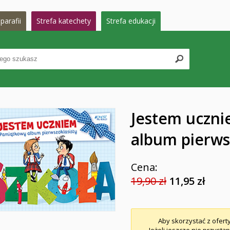
parafii
Strefa katechety
Strefa edukacji
Jestem uczn
album pierws
Cena:
19,90 zł
11,95 zł
Aby skorzystać z ofert