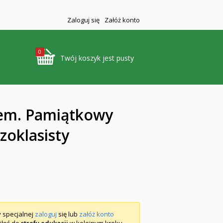
Zaloguj się
Załóż konto
0
Twój koszyk jest pusty
iem. Pamiątkowy
zoklasisty
y specjalnej
zaloguj
się lub
załóż konto