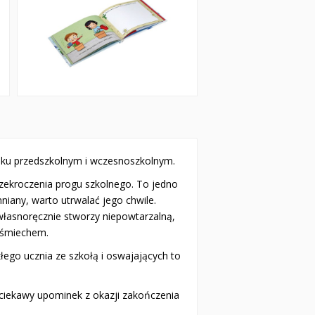
ieku przedszkolnym i wczesnoszkolnym.
rzekroczenia progu szkolnego. To jedno
niany, warto utrwalać jego chwile.
 własnoręcznie stworzy niepowtarzalną,
 uśmiechem.
ego ucznia ze szkołą i oswajających to
ciekawy upominek z okazji zakończenia