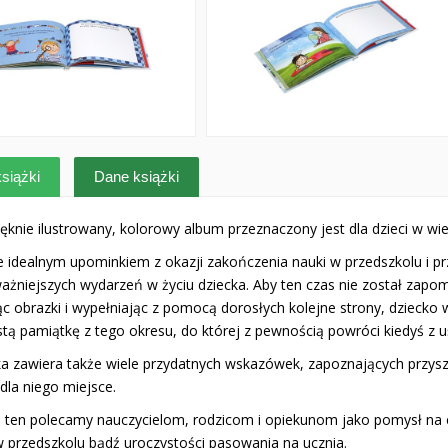
siążki
Dane książki
ięknie ilustrowany, kolorowy album przeznaczony jest dla dzieci w w
e idealnym upominkiem z okazji zakończenia nauki w przedszkolu i p
ażniejszych wydarzeń w życiu dziecka. Aby ten czas nie został zapom
ąc obrazki i wypełniając z pomocą dorosłych kolejne strony, dziecko
stą pamiątkę z tego okresu, do której z pewnością powróci kiedyś z
ka zawiera także wiele przydatnych wskazówek, zapoznających przyszł
dla niego miejsce.
 ten polecamy nauczycielom, rodzicom i opiekunom jako pomysł na 
w przedszkolu bądź uroczystości pasowania na ucznia.