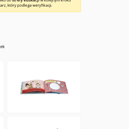
piłeś do
strefy edukacji
w kolejnym kroku
arz, który podlega weryfikacji.
łek