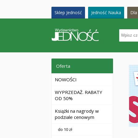
Sklep Jedność
Jedność Nauka
Dla 
Oferta
NOWOŚCI
WYPRZEDAŻ. RABATY
OD 50%
Książki na nagrody w
podziale cenowym
do 10 zł