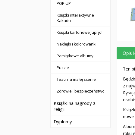
POP-UP
Książki interaktywne
Kakadu
Książki kartonowe Jupi jo!
Naklejki i kolorowanki
Opis k
Pamiątkowe albumy
Puzzle
Ten p
Będzi
Teatr na małej scenie
z najw
Zdrowie i bezpieczeństwo
Rysuj
osobi
Książki na nagrody z
religii
Książ
nowe 
Dyplomy
Album
roku 