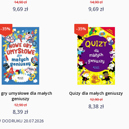
14,90 zł
14,90 zł
9,69 zł
9,69 zł
-35%
-35%
gry umysłowe dla małych
Quizy dla małych geniuszy
geniuszy
12,90 zł
12,90 zł
8,38 zł
8,39 zł
 DODRUKU 20.07.2026