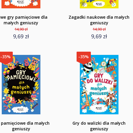
we gry pamięciowe dla
Zagadki naukowe dla małych
małych geniuszy
geniuszy
14,90 zł
14,90 zł
9,69 zł
9,69 zł
-35%
-35%
 pamięciowe dla małych
Gry do walizki dla małych
geniuszy
geniuszy