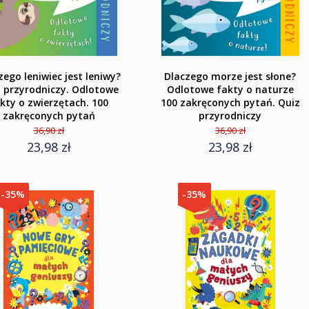
zego leniwiec jest leniwy?
Dlaczego morze jest słone?
 przyrodniczy. Odlotowe
Odlotowe fakty o naturze
kty o zwierzętach. 100
100 zakręconych pytań. Quiz
zakręconych pytań
przyrodniczy
36,90 zł
36,90 zł
23,98 zł
23,98 zł
-35%
-35%