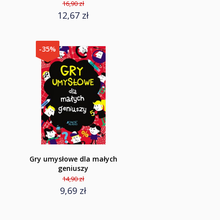
16,90 zł
12,67 zł
-35%
Gry umysłowe dla małych
geniuszy
14,90 zł
9,69 zł