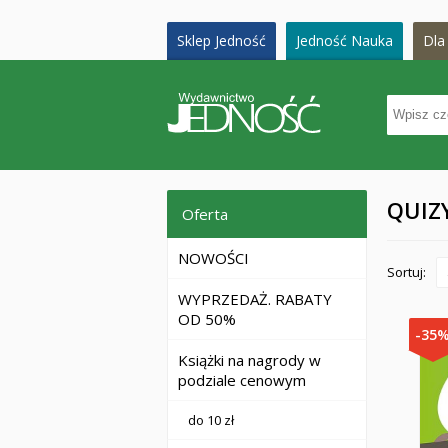
Sklep Jedność
Jedność Nauka
Dla 
QUIZ
Oferta
NOWOŚCI
Sortuj:
WYPRZEDAŻ. RABATY
OD 50%
-35
Książki na nagrody w
podziale cenowym
do 10 zł