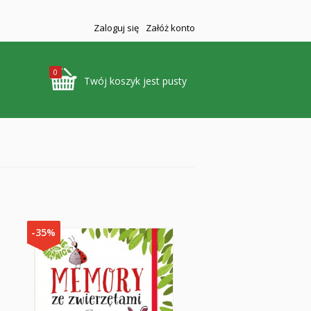
Zaloguj się
Załóż konto
0
Twój koszyk jest pusty
-35%