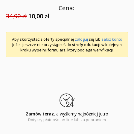
Cena:
34,90 zł
10,00 zł
Aby skorzystać z oferty specjalnej
zaloguj
się lub
załóż konto
Jeżeli jeszcze nie przystąpiłeś do
strefy edukacji
w kolejnym
kroku wypełnij formularz, który podlega weryfikacji.
Zamów teraz
, a wyślemy najpóźniej jutro
Dotyczy płatności on-line lub za pobraniem