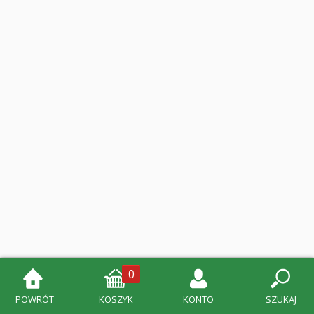
0
POWRÓT
KOSZYK
KONTO
SZUKAJ