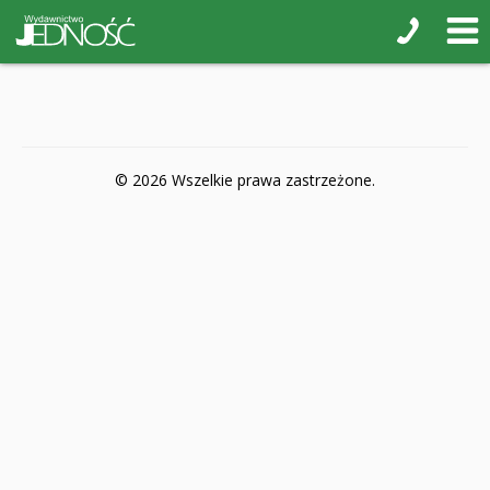
POP-UP
Książki interaktywne Kakadu
Książki kartonowe Jupi jo!
Naklejki i kolorowanki
© 2026 Wszelkie prawa zastrzeżone.
Pamiątkowe albumy
Puzzle
Teatr na małej scenie
Zdrowie i bezpieczeństwo
Książki na nagrody z religii
Dyplomy