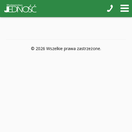
POP-UP
Książki interaktywne Kakadu
Książki kartonowe Jupi jo!
Naklejki i kolorowanki
© 2026 Wszelkie prawa zastrzeżone.
Pamiątkowe albumy
Puzzle
Teatr na małej scenie
Zdrowie i bezpieczeństwo
Książki na nagrody z religii
Dyplomy