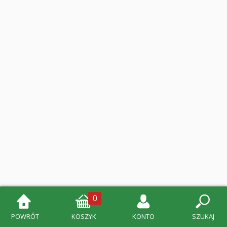
0
POWRÓT
KOSZYK
KONTO
SZUKAJ