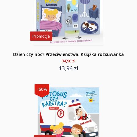
Promocja
Dzień czy noc? Przeciwieństwa. Książka rozsuwanka
34,90 zł
13,96 zł
-60%