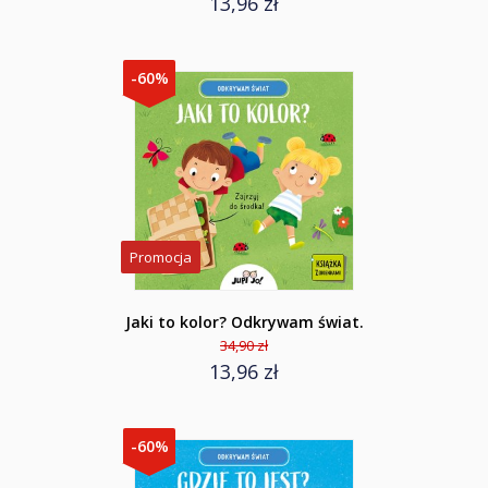
13,96 zł
-60%
Promocja
Jaki to kolor? Odkrywam świat.
34,90 zł
13,96 zł
-60%