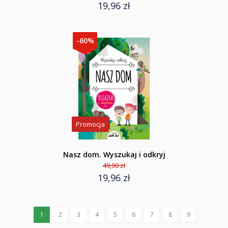
19,96 zł
-60%
Promocja
Nasz dom. Wyszukaj i odkryj
49,90 zł
19,96 zł
1
2
3
4
5
6
7
8
9