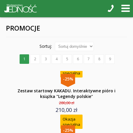
PROMOCJE
Sortuj:
1
2
3
4
5
6
7
8
9
Okazja
specjalna
-25%
Zestaw startowy KAKADU. Interaktywne pióro i
książka "Legendy polskie"
280,00 zł
210,00 zł
Okazja
specjalna
-25%