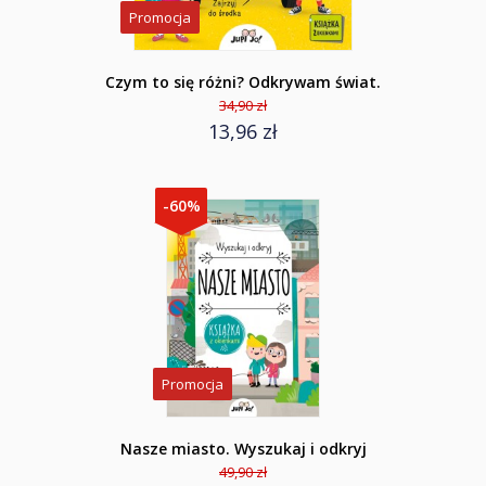
Promocja
Czym to się różni? Odkrywam świat.
34,90 zł
13,96 zł
-60%
Promocja
Nasze miasto. Wyszukaj i odkryj
49,90 zł