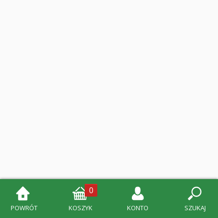
0
POWRÓT
KOSZYK
KONTO
SZUKAJ