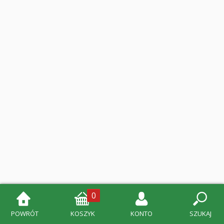
0
POWRÓT
KOSZYK
KONTO
SZUKAJ