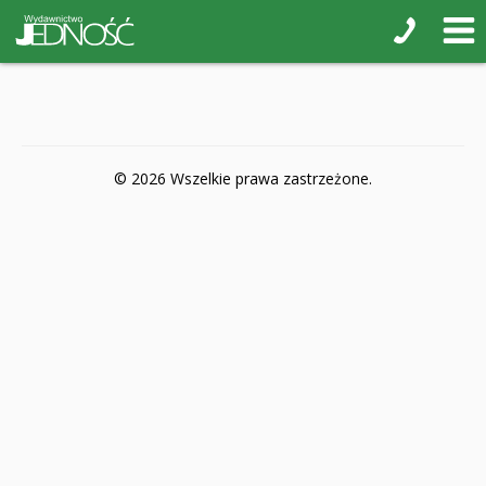
POP-UP
Książki interaktywne Kakadu
Książki kartonowe Jupi jo!
Naklejki i kolorowanki
© 2026 Wszelkie prawa zastrzeżone.
Pamiątkowe albumy
Puzzle
Teatr na małej scenie
Zdrowie i bezpieczeństwo
Książki na nagrody z religii
Dyplomy