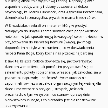
publikację absolutnie wyjątkową i cenną. Napisały ją dwie
wspaniałe osoby, znany i lubiany duszpasterz i doktor
psychologii, ks. Marek Dziewiecki, oraz Agnieszka Porzezińska,
dziennikarka i scenarzystka, prywatnie mama trzech córek.
W 8 rozdziałach zebrali oni materiał, który w prostych,
trafiających do umysłu i serca słowach chce podpowiedzieć
rodzicom, w jaki sposób mogą towarzyszyć swoim dzieciom w
przygotowaniu do Pierwszej Komunii Świętej, jak mogą
dopomóc im nie tyle w zrozumieniu, co w doświadczeniu
miłości Pana Boga, który kocha nas przecież najbardziej!
Dzięki tej książce rodzice dowiedzą się, jak towarzyszyć
dzieciom w modlitwie, jak pomóc im przygotować się do
sakramentu pokuty i pojednania, wreszcie, jak zakochać się w
Jezusie tak naprawdę – na śmierć i życie! Autorzy nie
zapomnieli również o aspekcie organizacyjnym tej ważnej dla
dzieci uroczystości: o przyjęciu, strojach, gościach i
prezentach, o tym wszystkim, co stanowi oprawę dnia
pierwszokomunijnego, i co nierzadko jest dla rodziców nie
lada wyzwaniem!