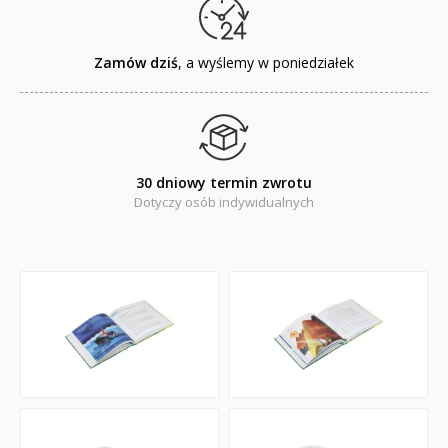
Promocje
QUIZY I ŁAMIGŁÓWKI NA WAKACJE -35%
Zamów dziś
, a wyślemy w poniedziałek
PROMOCJA ZESTAWY STARTOWE KAKADU
WYPRZEDAŻ
RELIGIJNE
30 dniowy termin zwrotu
Dotyczy osób indywidualnych
PORADNIKI
DLA DZIECI