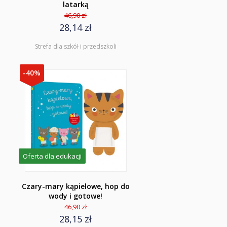
latarką
46,90 zł
28,14 zł
Strefa dla szkół i przedszkoli
-40%
Oferta dla edukacji
Czary-mary kąpielowe, hop do
wody i gotowe!
46,90 zł
28,15 zł