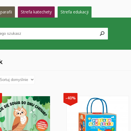
parafii
Strefa katechety
Strefa edukacji
k
%
-40%