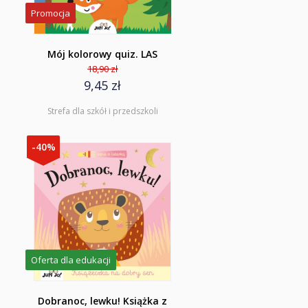
Promocja
Mój kolorowy quiz. LAS
18,90 zł
9,45 zł
Strefa dla szkół i przedszkoli
-40%
Oferta dla edukacji
Dobranoc, lewku! Książka z