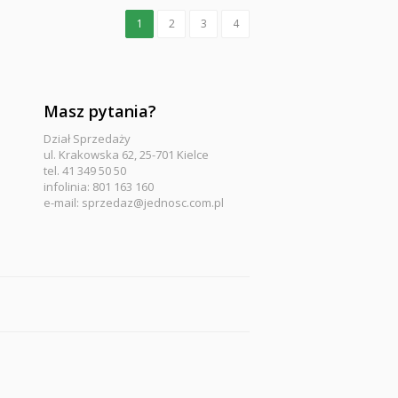
1
2
3
4
Masz pytania?
Dział Sprzedaży
ul. Krakowska 62, 25-701 Kielce
tel. 41 349 50 50
infolinia: 801 163 160
e-mail:
sprzedaz@jednosc.com.pl