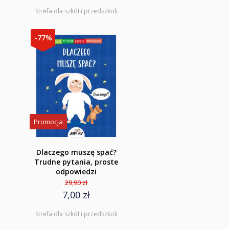
Strefa dla szkół i przedszkoli
-77%
Promocja
Dlaczego muszę spać?
Trudne pytania, proste
odpowiedzi
29,90 zł
7,00 zł
Strefa dla szkół i przedszkoli