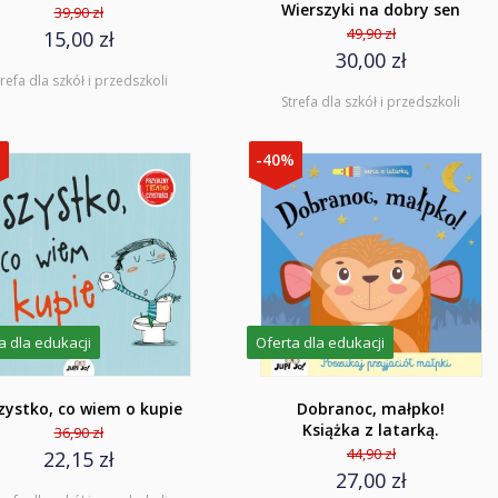
Wierszyki na dobry sen
39,90 zł
49,90 zł
15,00 zł
30,00 zł
trefa dla szkół i przedszkoli
Strefa dla szkół i przedszkoli
%
-40%
a dla edukacji
Oferta dla edukacji
ystko, co wiem o kupie
Dobranoc, małpko!
Książka z latarką.
36,90 zł
44,90 zł
22,15 zł
27,00 zł