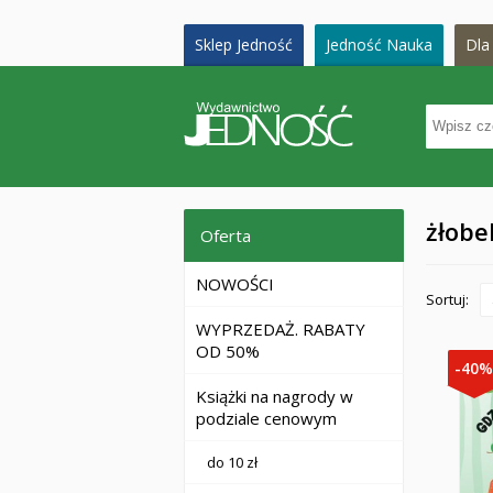
Sklep Jedność
Jedność Nauka
Dla 
żłobe
Oferta
NOWOŚCI
Sortuj:
WYPRZEDAŻ. RABATY
OD 50%
-40
Książki na nagrody w
podziale cenowym
do 10 zł