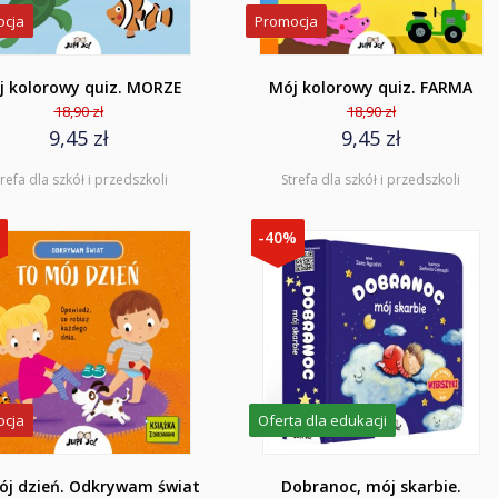
ocja
Promocja
j kolorowy quiz. MORZE
Mój kolorowy quiz. FARMA
18,90 zł
18,90 zł
9,45 zł
9,45 zł
trefa dla szkół i przedszkoli
Strefa dla szkół i przedszkoli
%
-40%
ocja
Oferta dla edukacji
ój dzień. Odkrywam świat
Dobranoc, mój skarbie.