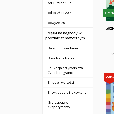
od 10 zł do 15 zł
od 15 zł do 20 zł
Ofert
powyżej 20 zł
Gdzi
Książki na nagrody w
podziale tematycznym
Bajki i opowiadania
S
Boże Narodzenie
Edukacja przyrodnicza -
Życie bez granic
-50
Emocje i wartości
Encyklopedie i leksykony
Gry, zabawy,
eksperymenty