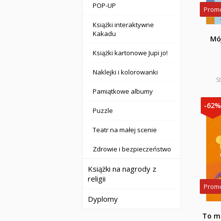
POP-UP
Prom
Książki interaktywne
Kakadu
Mó
Książki kartonowe Jupi jo!
Naklejki i kolorowanki
S
Pamiątkowe albumy
-62
Puzzle
Teatr na małej scenie
Zdrowie i bezpieczeństwo
Książki na nagrody z
religii
Prom
Dyplomy
To m