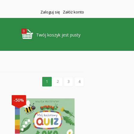
Zaloguj się
Załóż konto
0
Twój koszyk jest pusty
1
2
3
4
-50%