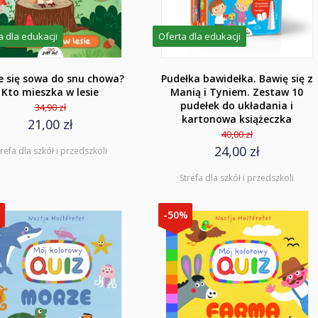
a dla edukacji
Oferta dla edukacji
e się sowa do snu chowa?
Pudełka bawidełka. Bawię się z
Kto mieszka w lesie
Manią i Tyniem. Zestaw 10
pudełek do układania i
34,90 zł
kartonowa książeczka
21,00 zł
40,00 zł
24,00 zł
trefa dla szkół i przedszkoli
Strefa dla szkół i przedszkoli
%
-50%