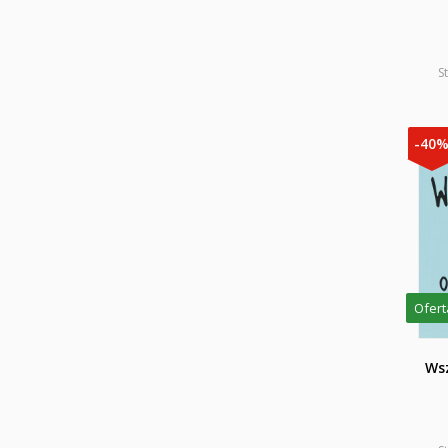
S
-40
Ofert
Wsz