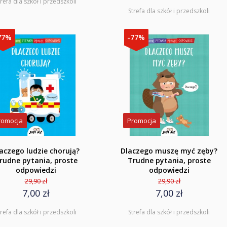
trefa dla szkół i przedszkoli
Strefa dla szkół i przedszkoli
77%
-77%
romocja
Promocja
aczego ludzie chorują?
Dlaczego muszę myć zęby?
rudne pytania, proste
Trudne pytania, proste
odpowiedzi
odpowiedzi
29,90 zł
29,90 zł
7,00 zł
7,00 zł
trefa dla szkół i przedszkoli
Strefa dla szkół i przedszkoli