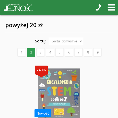
powyżej 20 zł
Sortuj:
1
2
3
4
5
6
7
8
9
-40%
Nowość