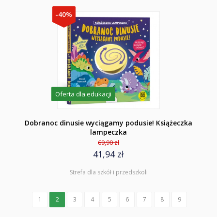
-40%
Oferta dla edukacji
Dobranoc dinusie wyciągamy podusie! Książeczka
lampeczka
69,90 zł
41,94 zł
Strefa dla szkół i przedszkoli
1
2
3
4
5
6
7
8
9