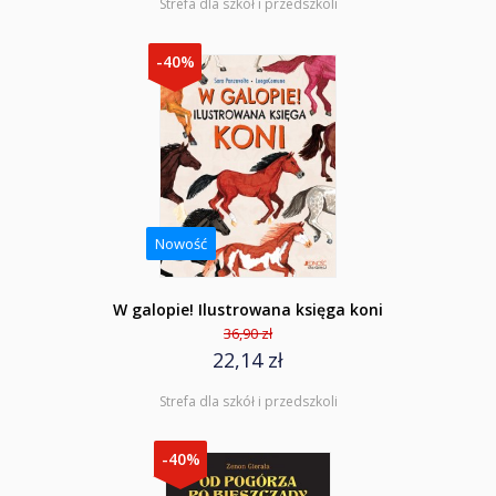
Strefa dla szkół i przedszkoli
-40%
Nowość
W galopie! Ilustrowana księga koni
36,90 zł
22,14 zł
Strefa dla szkół i przedszkoli
-40%