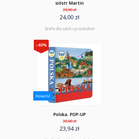
sióstr Martin
39,00 zł
24,00 zł
Strefa dla szkół i przedszkoli
-40%
Nowość
Polska. POP-UP
39,90 zł
23,94 zł