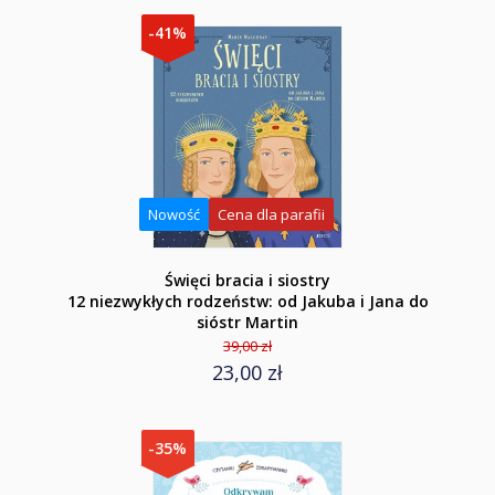
-41%
Nowość
Cena dla parafii
Święci bracia i siostry
12 niezwykłych rodzeństw: od Jakuba i Jana do
sióstr Martin
39,00 zł
23,00 zł
-35%