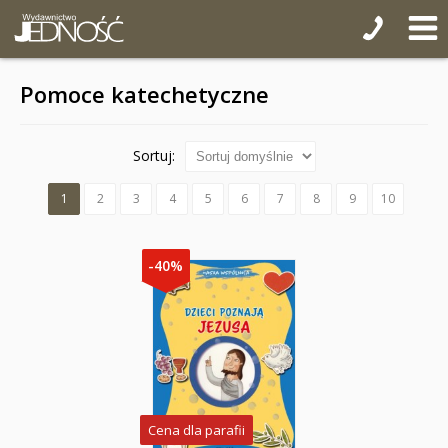
Pomoce katechetyczne
Sortuj:
1
2
3
4
5
6
7
8
9
10
-40%
Cena dla parafii