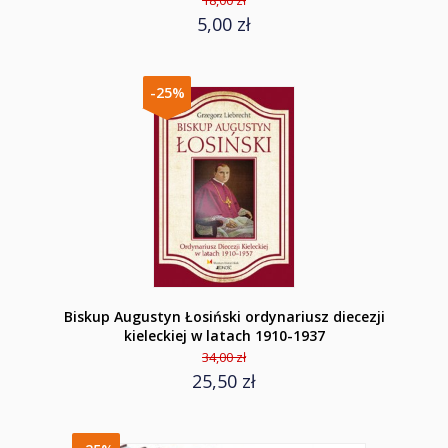
18,00 zł
5,00 zł
-25%
Biskup Augustyn Łosiński ordynariusz diecezji
kieleckiej w latach 1910-1937
34,00 zł
25,50 zł