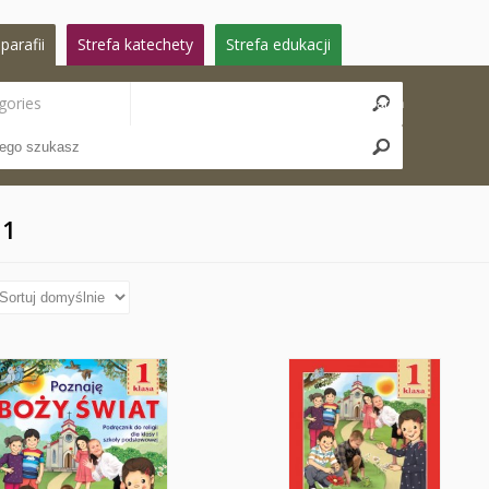
parafii
Strefa katechety
Strefa edukacji
gories
Search
 1