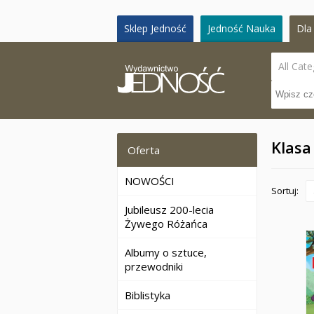
Sklep Jedność
Jedność Nauka
Dla 
All Cate
Klasa
Oferta
NOWOŚCI
Sortuj:
Jubileusz 200-lecia
Żywego Różańca
Albumy o sztuce,
przewodniki
Biblistyka