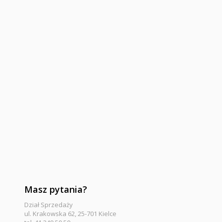
Masz pytania?
Dział Sprzedaży
ul. Krakowska 62, 25-701 Kielce