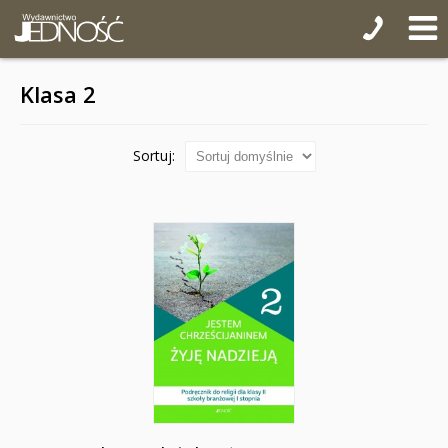
seria: Mali odkrywcy wiary
seria: Nasi patroni
Klasa 2
seria: W poszukiwaniu skarbów
seria: Zagadki i kolorowanki
Sortuj:
seria: Dzieci poznają...
seria: Wielcy przyjaciele Jezusa
seria: Modlitwy dzieci Bożych
Puzzle
WYPRZEDAŻ
Wielki Post i Wielkanoc