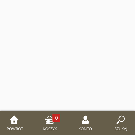
seria: Dzieci poznają...
seria: Wielcy przyjaciele Jezusa
seria: Modlitwy dzieci Bożych
Puzzle
WYPRZEDAŻ
Wielki Post i Wielkanoc
0
POWRÓT
KOSZYK
KONTO
SZUKAJ