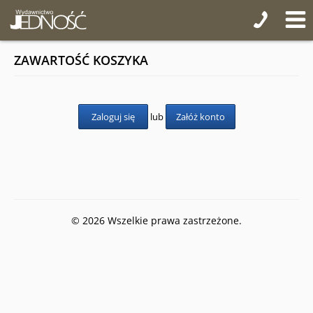
Pomoce duszpasterskie
Pomoce homiletyczne
ZAWARTOŚĆ KOSZYKA
Pomoce katechetyczne
seria: Na katechezie i w domu
Zaloguj się
lub
Załóż konto
seria: Skarbnica wiary
seria: Ja też się modlę
seria: Biblijna zdapywanka
seria: Mali odkrywcy wiary
© 2026 Wszelkie prawa zastrzeżone.
seria: Nasi patroni
seria: W poszukiwaniu skarbów
seria: Zagadki i kolorowanki