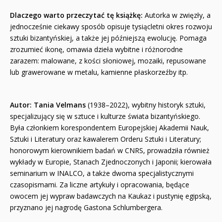
Dlaczego warto przeczytać tę książkę:
Autorka w zwięzły, a
jednocześnie ciekawy sposób opisuje tysiącletni okres rozwoju
sztuki bizantyńskiej, a także jej późniejszą ewolucję. Pomaga
zrozumieć ikonę, omawia dzieła wybitne i różnorodne
zarazem: malowane, z kości słoniowej, mozaiki, repusowane
lub grawerowane w metalu, kamienne płaskorzeźby itp.
Autor:
Tania Velmans
(1938–2022), wybitny historyk sztuki,
specjalizujący się w sztuce i kulturze świata bizantyńskiego.
Była członkiem korespondentem Europejskiej Akademii Nauk,
Sztuki i Literatury oraz kawalerem Orderu Sztuki i Literatury;
honorowym kierownikiem badań w CNRS, prowadziła również
wykłady w Europie, Stanach Zjednoczonych i Japonii; kierowała
seminarium w INALCO, a także dwoma specjalistycznymi
czasopismami. Za liczne artykuły i opracowania, będące
owocem jej wypraw badawczych na Kaukaz i pustynię egipską,
przyznano jej nagrodę Gastona Schlumbergera.