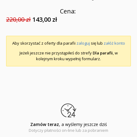
Cena:
220,00 zł
143,00 zł
Aby skorzystać z oferty dla parafii
zaloguj
się lub
załóż konto
Jeżeli jeszcze nie przystąpiłeś do strefy
Dla parafii
, w
kolejnym kroku wypełnij formularz.
Zamów teraz
, a wyślemy jeszcze dziś
Dotyczy płatności on-line lub za pobraniem