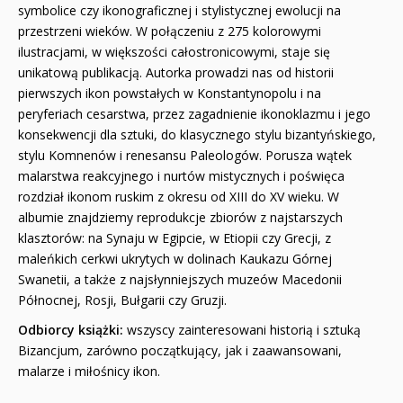
symbolice czy ikonograficznej i stylistycznej ewolucji na
przestrzeni wieków. W połączeniu z 275 kolorowymi
ilustracjami, w większości całostronicowymi, staje się
unikatową publikacją. Autorka prowadzi nas od historii
pierwszych ikon powstałych w Konstantynopolu i na
peryferiach cesarstwa, przez zagadnienie ikonoklazmu i jego
konsekwencji dla sztuki, do klasycznego stylu bizantyńskiego,
stylu Komnenów i renesansu Paleologów. Porusza wątek
malarstwa reakcyjnego i nurtów mistycznych i poświęca
rozdział ikonom ruskim z okresu od XIII do XV wieku. W
albumie znajdziemy reprodukcje zbiorów z najstarszych
klasztorów: na Synaju w Egipcie, w Etiopii czy Grecji, z
maleńkich cerkwi ukrytych w dolinach Kaukazu Górnej
Swanetii, a także z najsłynniejszych muzeów Macedonii
Północnej, Rosji, Bułgarii czy Gruzji.
Odbiorcy książki:
wszyscy zainteresowani historią i sztuką
Bizancjum, zarówno początkujący, jak i zaawansowani,
malarze i miłośnicy ikon.