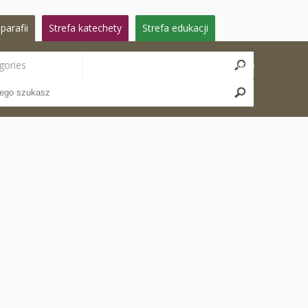
parafii
Strefa katechety
Strefa edukacji
gories
Search