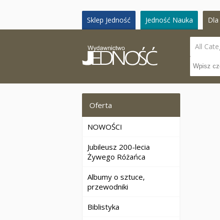
Sklep Jedność
Jedność Nauka
Dla 
All Cate
Oferta
NOWOŚCI
Jubileusz 200-lecia
Żywego Różańca
Albumy o sztuce,
przewodniki
Biblistyka