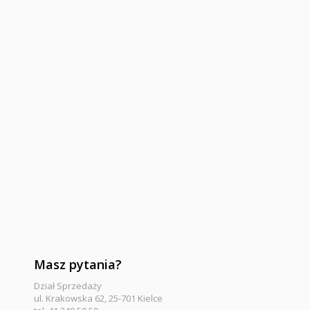
Masz pytania?
Dział Sprzedaży
ul. Krakowska 62, 25-701 Kielce